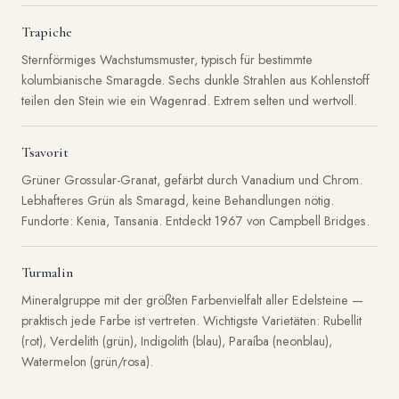
Trapiche
Sternförmiges Wachstumsmuster, typisch für bestimmte
kolumbianische Smaragde. Sechs dunkle Strahlen aus Kohlenstoff
teilen den Stein wie ein Wagenrad. Extrem selten und wertvoll.
Tsavorit
Grüner Grossular-Granat, gefärbt durch Vanadium und Chrom.
Lebhafteres Grün als Smaragd, keine Behandlungen nötig.
Fundorte: Kenia, Tansania. Entdeckt 1967 von Campbell Bridges.
Turmalin
Mineralgruppe mit der größten Farbenvielfalt aller Edelsteine —
praktisch jede Farbe ist vertreten. Wichtigste Varietäten: Rubellit
(rot), Verdelith (grün), Indigolith (blau), Paraíba (neonblau),
Watermelon (grün/rosa).