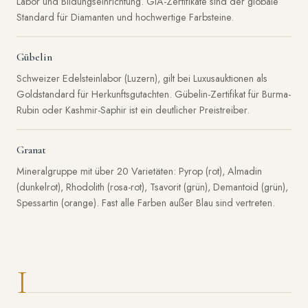
Labor und Bildungseinrichtung. GIA-Zertifikate sind der globale
Standard für Diamanten und hochwertige Farbsteine.
Gübelin
Schweizer Edelsteinlabor (Luzern), gilt bei Luxusauktionen als
Goldstandard für Herkunftsgutachten. Gübelin-Zertifikat für Burma-
Rubin oder Kashmir-Saphir ist ein deutlicher Preistreiber.
Granat
Mineralgruppe mit über 20 Varietäten: Pyrop (rot), Almadin
(dunkelrot), Rhodolith (rosa-rot), Tsavorit (grün), Demantoid (grün),
Spessartin (orange). Fast alle Farben außer Blau sind vertreten.
I