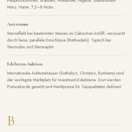
Hauptvorkommen: Brasilien, Mosambik, Nigeria. Geburtsstein
März. Härte: 7,5–8 Mohs.
Asterismus
Sterneffekt bei bestimmten Steinen im Cabochon-Schliff, verursacht
durch feine, parallele Einschlüsse (Rutilnadeln). Typisch bei
Sternrubin und Sternsaphir.
Edelstein-Auktion
Internationale Auktionshäuser (Sotheby's, Christie's, Bonhams) sind
der wichtigste Marktplatz für Investment-Edelsteine. Dort werden
Preisrekorde gesetzt und Marktpreise für Topqualitäten definiert.
B