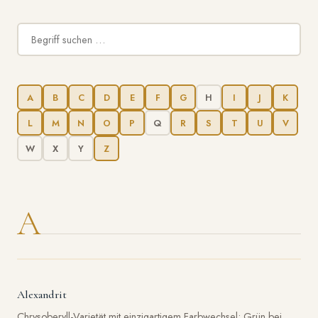
A
B
C
D
E
F
G
H
I
J
K
L
M
N
O
P
Q
R
S
T
U
V
W
X
Y
Z
A
Alexandrit
Chrysoberyll-Varietät mit einzigartigem Farbwechsel: Grün bei