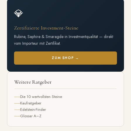
💎
Zertifizierte Investment-Steine
Rubine, Saphire & Smaragde in Investmentqualität — direkt
vom Importeur mit Zertifikat.
ZUM SHOP →
Weitere Ratgeber
Die 10 wertvollsten Steine
Kaufratgeber
Edelstein-Finder
Glossar A–Z