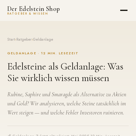
Der Edelstein Shop
RATGEBER & WISSEN
Start
›
Ratgeber
›
Geldanlage
GELDANLAGE · 12 MIN. LESEZEIT
Edelsteine als Geldanlage: Was
Sie wirklich wissen müssen
Rubine, Saphire und Smaragde als Alternative zu Aktien
und Gold? Wir analysieren, welche Steine tatsächlich im
Wert steigen — und welche Fehler Investoren ruinieren.